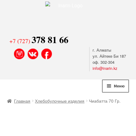
378 81 66
+7 (727)
г. Алматы
ул. Айтеке Би 187
оф. 302-304
info@inarin.kz
Перейти
Перейти
Меню
к
к
навигации
содержимому
Хлебобулочные изделия
Главная
Хлебобулочные изделия
Чиабатта 70 Гр.
Сладкая выпечка и круассаны
Сыры