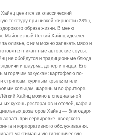
Хайнц ценится за классический
ую текстуру при низкой жирности (28%),
здорового образа жизни. В меню
ус Майонезный Лёгкий Хайнц идеален
ипа оливье, с ним можно запекать мясо и
е готовятся пикантные авторские соусы.
йнц не обойдутся и традиционные блюда
эндвичи и шаурма, донер и пицца. Его
ным горячим закускам: картофелю по-
ли стрипсам, куриным крыльям или
ковым кольцам, жареным во фритюре.
 Лёгкий Хайнц можно в специальной
ных кухонь ресторанов и отелей, кафе и
пециальных дозаторов Хайнц — благодаря
льзовать при сервировке шведского
еринга и корпоративного обслуживания.
ивает максимальную гигиеническую