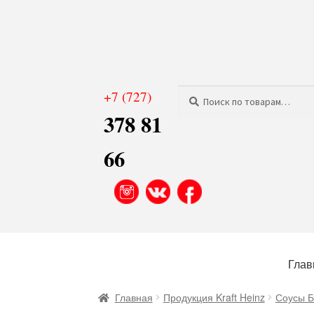
Искать:
Поиск
+7 (727)
378 81
66
Перейти
Перейти
к
к
Глав
навигации
содержимому
Главная
Продукция Kraft Heinz
Соусы Б