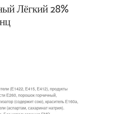
ный Лёгкий 28%
нц
ители (Е1422, Е415, Е412), продукты
сти Е260, порошок горчичный,
изатор (содержит сою), краситель Е160а,
ли (аспартам, сахаринат натрия).