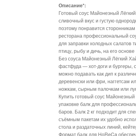
Описание*:
Готовый соус Майонезный Лёгкий 
сливочный вкус и густую однородн
поэтому понравится сторонникам 
ресторана профессиональный со
для заправки холодных салатов т
птицу, рыбу и дичь, на его основ
Без соуса Майонезный Лёгкий Ха
фастфуда — хот-доги и бургеры, с
можно подавать как дип к различ
деревенски или фри, наггетсам и
ножкам, сырным палочкам или лу
Купить готовый соус Майонезный
упаковке балк для профессиональ
баров. Балк 2 кг подходит для с
съёмным пакетам их удобно испо
стола и раздаточных линий, кейт
Формат балк для HoReCa обеспеч