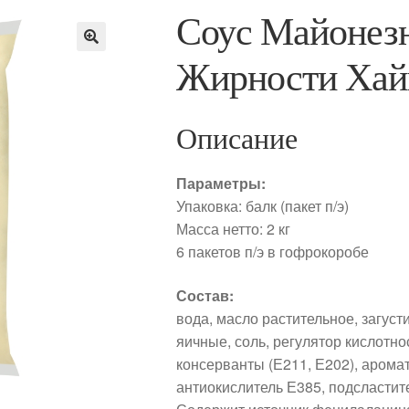
Соус Майонез
Жирности Хай
Описание
Параметры:
Упаковка: балк (пакет п/э)
Масса нетто: 2 кг
6 пакетов п/э в гофрокоробе
Состав:
вода, масло растительное, загуст
яичные, соль, регулятор кислотно
консерванты (Е211, Е202), аромат
антиокислитель Е385, подсластите