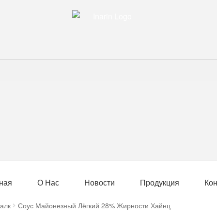
ная
О Нас
Новости
Продукция
Ко
алк
Соус Майонезный Лёгкий 28% Жирности Хайнц