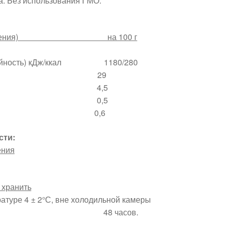
. Без использования ГМО.
дние значения) на 100 г
лорийность) кДж/ккал 1180/280
 г 29
, г 4,5
 г 0,5
 г 0,6
сти:
ения
 хранить
атуре 4 ± 2°С, вне холодильной камеры
 48 часов.