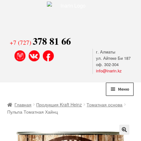
378 81 66
+7 (727)
г. Алматы
ул. Айтеке Би 187
оф. 302-304
info@inarin.kz
Перейти
Перейти
Меню
к
к
навигации
содержимому
Хлебобулочные изделия
Главная
Продукция Kraft Heinz
Томатная основа
Пульпа Томатная Хайнц
Сладкая выпечка и круассаны
Сыры